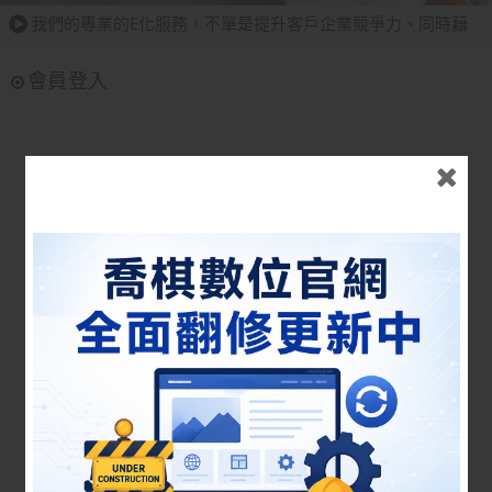
我們的專業的E化服務，不單是提升客戶企業競爭力、同時藉
由 Internet Technology 提升客戶投資報酬率（ROI）。
會員登入
我們的專業的E化服務，不單是提升客戶企業競爭力、同時藉
由 Internet Technology 提升客戶投資報酬率（ROI）。
我們的專業的E化服務，不單是提升客戶企業競爭力、同時藉
帳號：
由 Internet Technology 提升客戶投資報酬率（ROI）。
我們的專業的E化服務，不單是提升客戶企業競爭力、同時藉
密碼：
由 Internet Technology 提升客戶投資報酬率（ROI）。
我們的專業的E化服務，不單是提升客戶企業競爭力、同時藉
由 Internet Technology 提升客戶投資報酬率（ROI）。
加入會員
忘記密碼?
我們的專業的E化服務，不單是提升客戶企業競爭力、同時藉
由 Internet Technology 提升客戶投資報酬率（ROI）。