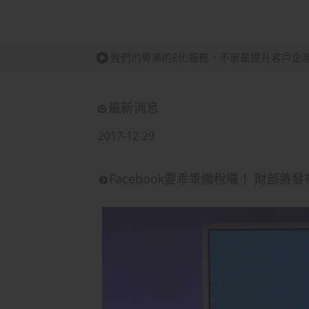
我們的專業的E化服務，不單是提升客戶企業競爭力、
我們的專業的E化服務，不單是提升客戶企業競爭力、
我們的專業的E化服務，不單是提升客戶企業競爭力、
最新消息
我們的專業的E化服務，不單是提升客戶企業競爭力、
2017-12-29
我們的專業的E化服務，不單是提升客戶企業競爭力、
我們的專業的E化服務，不單是提升客戶企業競爭力、
Facebook要乖乖繳稅囉！ 財部