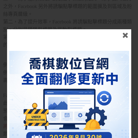
之外，Facebook 另外將誘騙點擊標題的範圍擴及到區域及粉
絲專頁層級。
第二，為了提升效率，Facebook 將誘騙點擊標題分成兩種類
別，分別是隱瞞型標題及聳動型標題。
第三，Facebook 即日起將會測試不同語言偵察誘騙點擊標題
的功能，其中包含中文。
例如：隱瞞型標題－「她竟然在沙發底下發現這個……」
例如：聳動型標題－「天啊！你一定得看，薑茶竟是讓人長
壽的祕密！」
Facebook 在 News Feed 價值觀的其中一項即是
誠信溝通
，因
此 Facebook 一直以來致力於了解人們對誠信的想法及觀感。
預期此項更新對於大部分粉絲專頁發表到動態時報的貼文不
會造成任何重大的影響。
然而，
仰賴誘騙點擊標題的發布者
將會感受到點擊量的下降
。粉絲專頁本應避免使用隱瞞型標
題或聳動型標題影響用戶對於文章內容的理解及判斷。如果