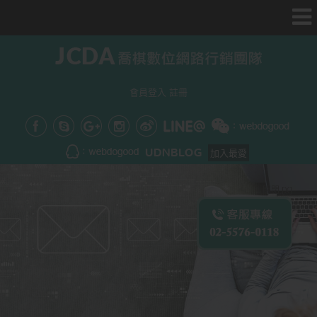
會員登入
註冊
加入最愛
關閉 [X]