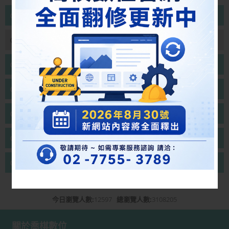
大陸網路新聞置入
大陸微博代管&經營
大陸網路新聞稿撰寫
大陸知名微博轉PO分享文
大陸電子商務平台代管&經營
大陸品牌架構&實體通路整合
大陸產品分銷商&代理商整合
今日瀏覽人數:
12597
總瀏覽人數:
3108205
關於喬棋數位