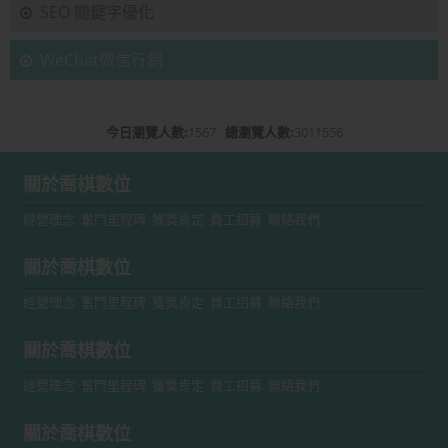
SEO 關鍵字優化
WeChat微信行銷
今日瀏覽人數:
1567
總瀏覽人數:
3011556
關於喬棋數位
經營理念
奮鬥里程碑
獲獎肯定
員工招募
聯絡我們
關於喬棋數位
經營理念
奮鬥里程碑
獲獎肯定
員工招募
聯絡我們
關於喬棋數位
經營理念
奮鬥里程碑
獲獎肯定
員工招募
聯絡我們
關於喬棋數位