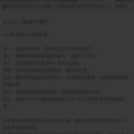
我們的專業的E化服務，不單是提升客戶企業競爭力、同時藉
由 Internet Technology 提升客戶投資報酬率（ROI）。
SEO 關鍵字優化
我們的專業的E化服務，不單是提升客戶企業競爭力、同時藉
由 Internet Technology 提升客戶投資報酬率（ROI）。
seo優化帶給企業的好處 ：
我們的專業的E化服務，不單是提升客戶企業競爭力、同時藉
第一、讓更多的用戶，更快的找到他想找的東西。
由 Internet Technology 提升客戶投資報酬率（ROI）。
第二、讓網站相關關鍵詞排名靠前，滿足用戶需求。
第三、讓有需求的人能更快、更先找到你。
我們的專業的E化服務，不單是提升客戶企業競爭力、同時藉
第四、提供搜索結果的自然排名，增加可信度。
由 Internet Technology 提升客戶投資報酬率（ROI）。
第五、讓你的網站排名自然靠前，增加網站瀏覽量，促進網
站宣傳和
我們的專業的E化服務，不單是提升客戶企業競爭力、同時藉
業務發展。
由 Internet Technology 提升客戶投資報酬率（ROI）。
第六、增加優秀網站的曝光率，提升網頁開發的技術。
第七、讓更加方便不懂網絡或者知之甚少的人尋找到需要的
網絡知
我們的專業的E化服務，不單是提升客戶企業競爭力、同時藉
識。
由 Internet Technology 提升客戶投資報酬率（ROI）。
企業要在網際網路提升品牌營造口碑，要麼花錢做競價要麼
做SEO。
因為在這個網際網